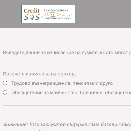
Skip
to
content
Въведете данни за изчисление на сумите, които могат 
Посочете източника на приход:
Трудово възнаграждение, пенсия или друго
Обезщетение за майчинство, болнични, обезщетен
Внимание: Този калкулатор съдържа само базови калк