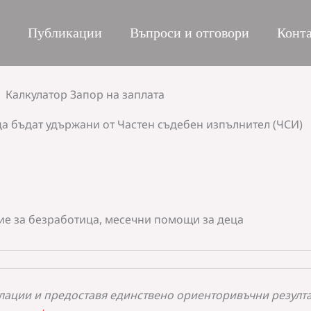
Публикации
Въпроси и отговори
Конт
Калкулатор Запор на заплата
да бъдат удържани от Частен съдебен изпълнител (ЧСИ)
ие за безработица, месечни помощи за деца
улации и предоставя единствено ориенторивъчни резулт