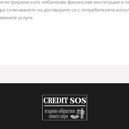
регистрирани като небанкови финансови институции и 
при сключването на договорите си с потребителите изпо
вяните услуги.