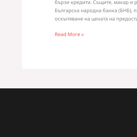
бързи кредити. Същите, макар и 
БЪРЗИТЕ
Българска народна банка (БНБ), 
КРЕДИТИ
оскъпяване на цената на предоста
Read More »