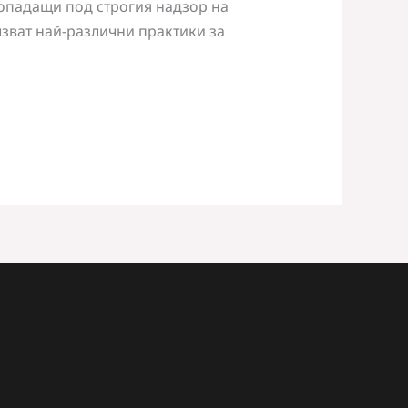
попадащи под строгия надзор на
лзват най-различни практики за