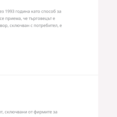
з 1993 година като способ за
е приема, че търговецът е
вор, сключван с потребител, е
т, сключвани от фирмите за