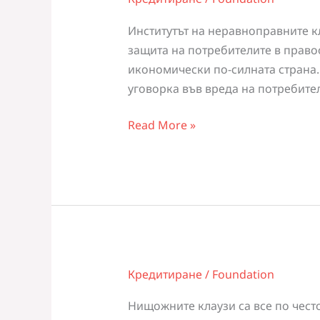
В
ДОГОВОРИТЕ
Институтът на неравноправните к
С
защита на потребителите в право
ПОТРЕБИТЕЛИ
икономически по-силната страна.
уговорка във вреда на потребител
Read More »
Кредитиране
/
Foundation
НИЩОЖНИ
КЛАУЗИ
Нищожните клаузи са все по чест
ПРИ