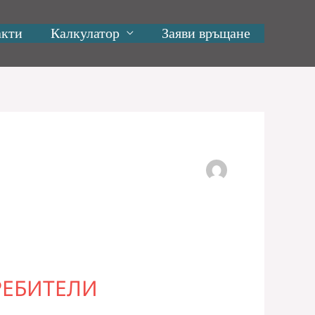
акти
Калкулатор
Заяви връщане
РЕБИТЕЛИ