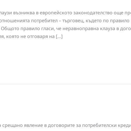
лаузи възниква в европейското законодателство още пре
отношенията потребител – търговец, където по правило с
 Общото правило гласи, че неравноправна клауза в дого
я, която не отговаря на […]
о срещано явление в договорите за потребителски креди